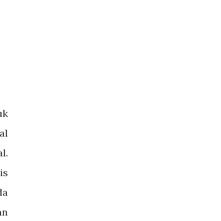
uk
al
l.
is
da
an