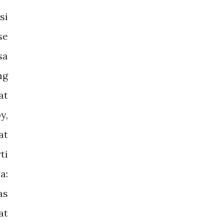
si
se
sa
ng
at
y,
at
ti
a:
as
at