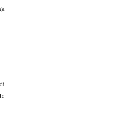
ga
di
de