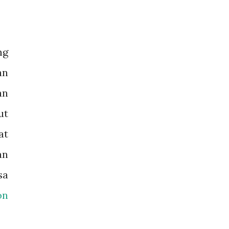
ng
an
an
ut
at
an
sa
on