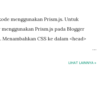
 kode menggunakan Prism.js. Untuk
 menggunakan Prism.js pada Blogger
: 1. Menambahkan CSS ke dalam <head>
are.com/ajax/libs/prism/1.29.0/themes/pr
LIHAT LAINNYA »
stylesheet"/> 2. Menambahkan Javascript
ody> <script
e.com/ajax/libs/prism/1.29.0/prism.min.js
re.com/ajax/libs/prism/1.29.0/component