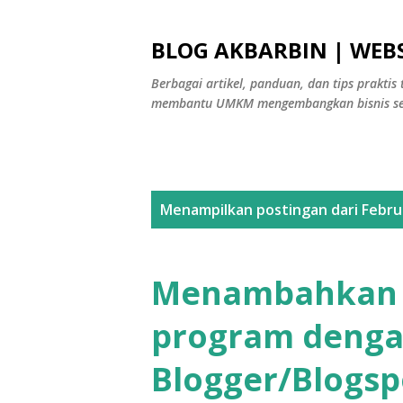
BLOG AKBARBIN | WEBS
Berbagai artikel, panduan, dan tips praktis 
membantu UMKM mengembangkan bisnis sec
P
Menampilkan postingan dari Februa
o
s
Menambahkan 
t
program dengan
i
Blogger/Blogsp
n