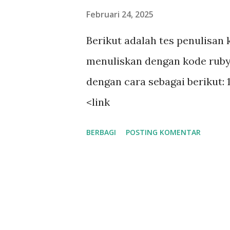
g
Februari 24, 2025
a
Berikut adalah tes penulisan
n
menuliskan dengan kode ruby
dengan cara sebagai berikut
<link
href="https://cdnjs.cloudfl
BERBAGI
POSTING KOMENTAR
ism-tomorrow.min.css" rel="
Prism.js di akhir sebelum </b
src="https://cdnjs.cloudflar
"></script> <script
src="https://cdnjs.cloudfla