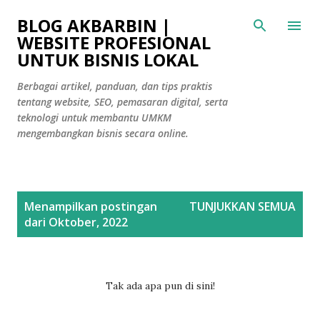
Langsung ke konten utama
BLOG AKBARBIN |
WEBSITE PROFESIONAL
UNTUK BISNIS LOKAL
Berbagai artikel, panduan, dan tips praktis
tentang website, SEO, pemasaran digital, serta
teknologi untuk membantu UMKM
mengembangkan bisnis secara online.
P
Menampilkan postingan
TUNJUKKAN SEMUA
o
dari Oktober, 2022
s
t
i
Tak ada apa pun di sini!
n
g