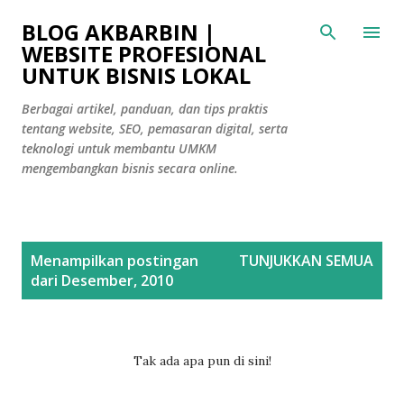
Langsung ke konten utama
BLOG AKBARBIN |
WEBSITE PROFESIONAL
UNTUK BISNIS LOKAL
Berbagai artikel, panduan, dan tips praktis
tentang website, SEO, pemasaran digital, serta
teknologi untuk membantu UMKM
mengembangkan bisnis secara online.
P
Menampilkan postingan
TUNJUKKAN SEMUA
o
dari Desember, 2010
s
t
i
Tak ada apa pun di sini!
n
g